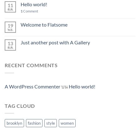
Hello world!
11
ต.ค.
1
Comment
Welcome to Flatsome
19
พ.ย.
Just another post with A Gallery
13
ต.ค.
RECENT COMMENTS
A WordPress Commenter
บน
Hello world!
TAG CLOUD
brooklyn
fashion
style
women