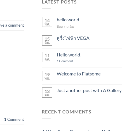
LATEST POSTS
hello world
14
มี.ค.
ave a comment
บน
ปิดความเห็น
hello
world
ลู่วิ่งไฟฟ้า VEGA
15
มิ.ย.
Hello world!
11
ต.ค.
1
Comment
Welcome to Flatsome
19
พ.ย.
Just another post with A Gallery
13
ต.ค.
RECENT COMMENTS
1
Comment