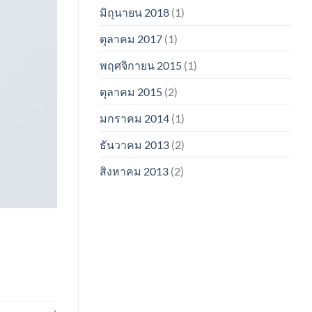
มิถุนายน 2018
(1)
ตุลาคม 2017
(1)
พฤศจิกายน 2015
(1)
ตุลาคม 2015
(2)
มกราคม 2014
(1)
ธันวาคม 2013
(2)
สิงหาคม 2013
(2)