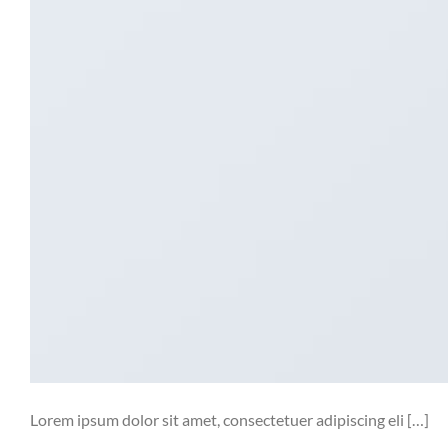
Lorem ipsum dolor sit amet, consectetuer adipiscing eli […]