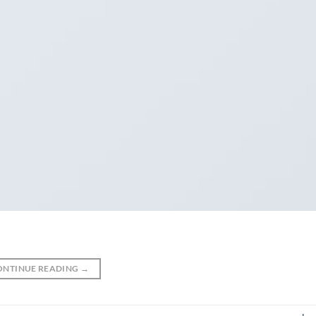
ONTINUE READING
→