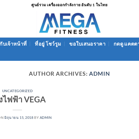
ศูนย์รวม เครื่องออกกำลังกาย อันดับ 1 ในไทย
ับเจ้าหน้าที่
ที่อยู่ โชว์รูม
ขอใบเสนอราคา
กดดู แคตต
AUTHOR ARCHIVES:
ADMIN
UNCATEGORIZED
วิ่งไฟฟ้า VEGA
ON
มิถุนายน 15, 2018
BY
ADMIN