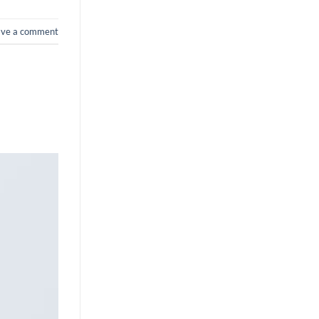
ave a comment