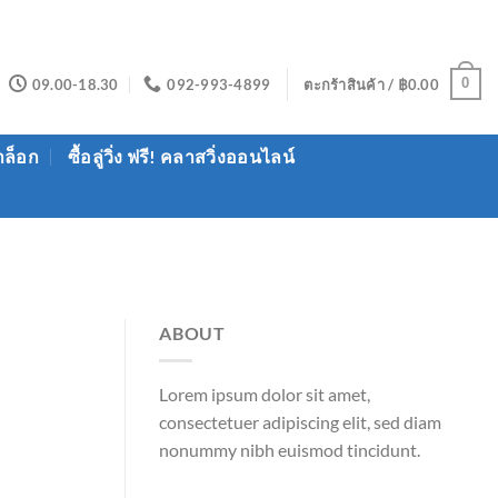
0
09.00-18.30
092-993-4899
ตะกร้าสินค้า /
฿
0.00
าล็อก
ซื้อลู่วิ่ง ฟรี! คลาสวิ่งออนไลน์
ABOUT
Lorem ipsum dolor sit amet,
consectetuer adipiscing elit, sed diam
nonummy nibh euismod tincidunt.