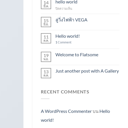
hello world
14
มี.ค.
บน
ปิดความเห็น
hello
world
ลู่วิ่งไฟฟ้า VEGA
15
มิ.ย.
Hello world!
11
ต.ค.
1
Comment
Welcome to Flatsome
19
พ.ย.
Just another post with A Gallery
13
ต.ค.
RECENT COMMENTS
A WordPress Commenter
บน
Hello
world!