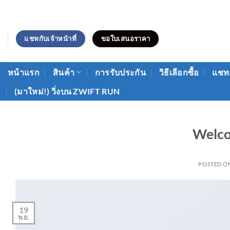
ข้าม
ไป
ยัง
แชทกับเจ้าหน้าที่
ขอใบเสนอราคา
เนื้อหา
หน้าแรก
สินค้า
การรับประกัน
วิธีเลือกซื้อ
แชทก
(มาใหม่!) วิ่งบน ZWIFT RUN
Welco
POSTED O
19
พ.ย.