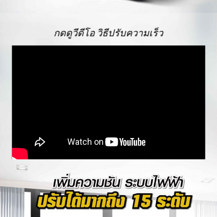
กดดูวีดีโอ วิธีปรับความเร็ว