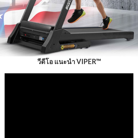
วีดีโอ แนะนำ VIPER™