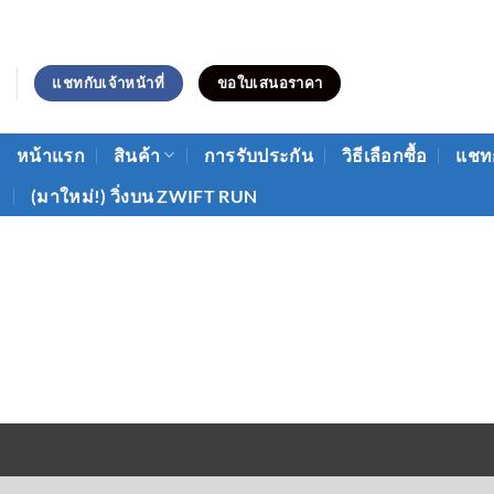
ข้าม
ไป
ยัง
แชทกับเจ้าหน้าที่
ขอใบเสนอราคา
เนื้อหา
หน้าแรก
สินค้า
การรับประกัน
วิธีเลือกซื้อ
แชทก
(มาใหม่!) วิ่งบน ZWIFT RUN