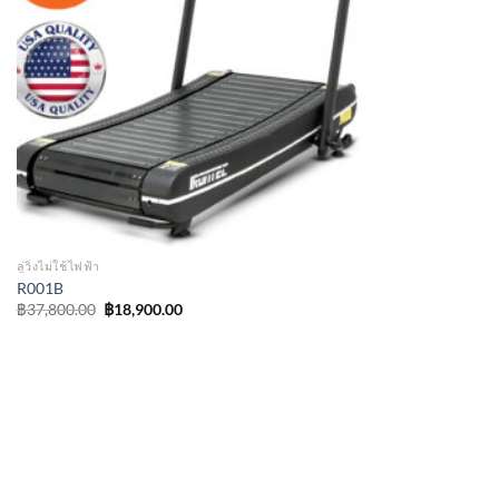
ลู่วิ่งไม่ใช้ไฟฟ้า
R001B
Original
Current
฿
37,800.00
฿
18,900.00
price
price
was:
is:
฿37,800.00.
฿18,900.00.