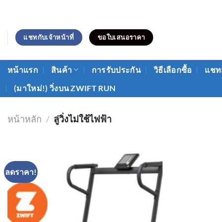
ข้าม
ไป
ยัง
แชทกับเจ้าหน้าที่
ขอใบเสนอราคา
เนื้อหา
หน้าแรก
สินค้า
การรับประกัน
วิธีเลือกซื้อ
แชทก
(มาใหม่!) วิ่งบน ZWIFT RUN
หน้าหลัก
/
ลู่วิ่งไม่ใช้ไฟฟ้า
ลดราคา!
Add to
Wishlist