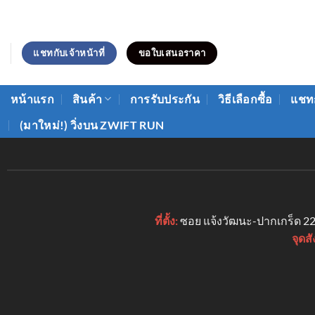
ข้าม
ไป
ยัง
แชทกับเจ้าหน้าที่
ขอใบเสนอราคา
เนื้อหา
หน้าแรก
สินค้า
การรับประกัน
วิธีเลือกซื้อ
แชทก
(มาใหม่!) วิ่งบน ZWIFT RUN
ที่ตั้ง:
ซอย แจ้งวัฒนะ-ปากเกร็ด 22 (
จุดสั