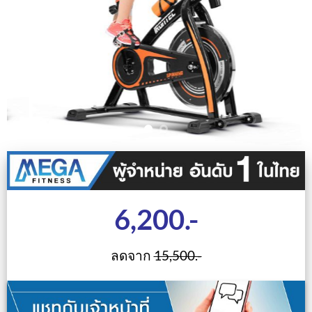
6,200.-
ลดจาก
15,500.-