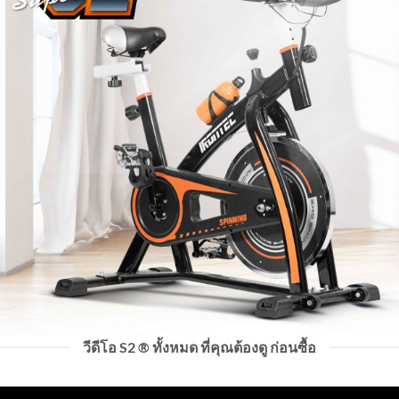
วีดีโอ S2 ® ทั้งหมด ที่คุณต้องดู ก่อนซื้อ